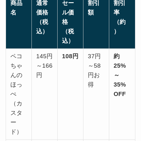
商品
通常
セー
割引
割引
名
価格
ル価
額
率
（税
格
（約
込）
（税
）
込）
ペコ
145円
108円
37円
約
ちゃ
～166
～58
25%
んの
円
円お
～
ほっ
得
35%
ぺ
OFF
（カ
スタ
ー
ド）