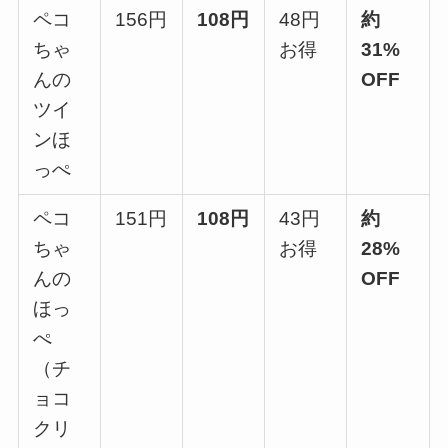
ペコ
156円
108円
48円
約
ちゃ
お得
31%
んの
OFF
ツイ
ンほ
っぺ
ペコ
151円
108円
43円
約
ちゃ
お得
28%
んの
OFF
ほっ
ぺ
（チ
ョコ
クリ